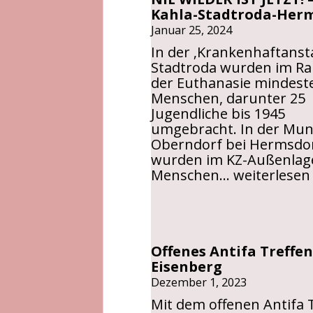
Kahla-Stadtroda-Her
Januar 25, 2024
In der ‚Krankenhaftansta
Stadtroda wurden im R
der Euthanasie mindest
Menschen, darunter 25
Jugendliche bis 1945
umgebracht. In der Mu
Oberndorf bei Hermsdo
wurden im KZ-Außenlag
<strong>NI
Menschen…
weiterlesen
WIEDER
IST
JETZT!
–
Offenes Antifa Treffen
Kahla-
Eisenberg
Stadtroda-
Hermsdorf<
Dezember 1, 2023
Mit dem offenen Antifa 