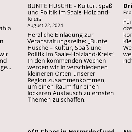
BUNTE HUSCHE – Kultur, Spaß
Dr
und Politik im Saale-Holzland-
Feb
Kreis
Für
August 22, 2024
ahla
da
Herzliche Einladung zur
kon
en
Veranstaltungsreihe: „Bunte
Kl
Husche – Kultur, Spaß und
Wen
wir
Politik im Saale-Holzland-Kreis“.
wer
ind
In den kommenden Wochen
ric
Stabil
tige…
werden wir in verschiedenen
gegen
kleineren Orten unserer
Rechts
Region zusammenkommen,
–
um einen Raum für einen
Kundgebung
lockeren Austausch zu ernsten
in
Themen zu schaffen.
Kahla
–
AfD-Chaos in Hermsdorf und
Ne