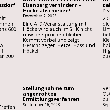
msdorf
Eisenberg verhindern –
da
Höcke abschieben!
Dez
Dezember 2, 2023
lt‘
20
ahmen
Eine AfD-Veranstaltung mit
die
ens 600
Höcke wird auch im SHK nicht
Um
unwidersprochen bleiben.
be
Kommt vorbei und zeigt
Kle
na
Gesicht gegen Hetze, Hass und
hab
rf
Höcke!
Hig
er 200
zu
E
Stellungnahme zum
Ver
angedrohten
Ost
/strong>
Ermittlungsverfahren
zu
September 16, 2023
Sep
Treffen