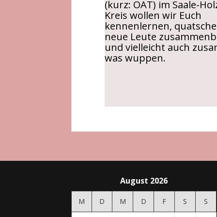
(kurz: OAT) im Saale-Hol
Kreis wollen wir Euch
kennenlernen, quatsche
neue Leute zusammenb
und vielleicht auch zu
was wuppen.
August 2026
M
D
M
D
F
S
S