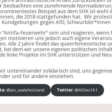
Jahre antifaschistische Arbeit zurückblicken un
Wir beobachten eine zunehmende Normalisier
prominentestes Beispiel aus dem SHK ist woh
ennen, die 2018 stattgefunden hat. Wir protes
m Kundgebungen gegen AfD, Schwurbler*innen 
ie “Antifa-Feuerwehr” sein und reagieren, wenn 
n motivieren uns jedoch auch eigene Veransta
. Alle 2 Jahre findet das queerfeministische un
tt, bei dem wir unsere eigenen politischen Inha
de linke Projekte im SHK unterstützen und Neue
wir untereinander solidarisch sind, uns gegense
ander und für andere einstehen.
ta:
@ais_saaleholzland
Twitter:
@AISies161