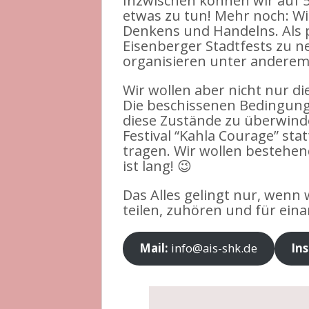
Inzwischen können wir auf 5 
etwas zu tun! Mehr noch: 
Denkens und Handelns. Als 
Eisenberger Stadtfests zu n
organisieren unter andere
Wir wollen aber nicht nur d
Die beschissenen Bedingunge
diese Zustände zu überwinden
Festival “Kahla Courage” sta
tragen. Wir wollen bestehen
ist lang! 😉
Das Alles gelingt nur, wenn 
teilen, zuhören und für ein
Mail:
info@ais-shk.de
Ins