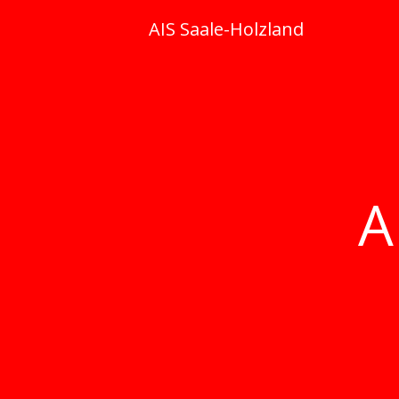
Skip
AIS Saale-Holzland
to
content
A