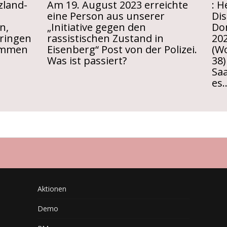
zland-
Am 19. August 2023 erreichte
: H
eine Person aus unserer
Di
n,
„Initiative gegen den
Do
ringen
rassistischen Zustand in
202
sammen
Eisenberg“ Post von der Polizei.
(Wo
Was ist passiert?
38)
Saa
es
Aktionen
Demo