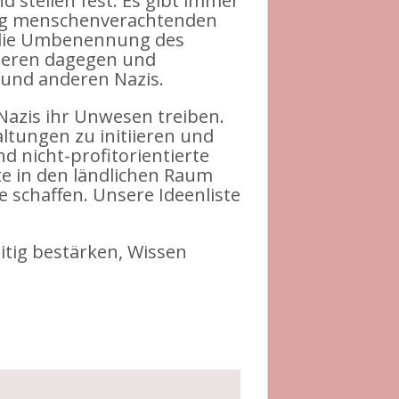
d stellen fest: Es gibt immer
ung menschenverachtenden
l die Umbenennung des
tieren dagegen und
und anderen Nazis.
Nazis ihr Unwesen treiben.
ltungen zu initiieren und
d nicht-profitorientierte
lte in den ländlichen Raum
 schaffen. Unsere Ideenliste
itig bestärken, Wissen