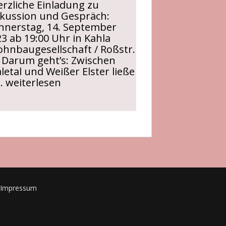
erzliche Einladung zu
skussion und Gespräch:
nnerstag, 14. September
3 ab 19:00 Uhr in Kahla
hnbaugesellschaft / Roßstr.
 Darum geht’s: Zwischen
letal und Weißer Elster ließe
Veranstaltung:
…
weiterlesen
Hier
geblieben!?
Ostthüringen
als
neues_altes
zu
Hause
gestalten
Impressum