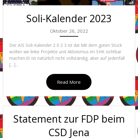
Soli-Kalender 2023
Oktober 26, 2022
Der AIS Soli-Kalender 2 0 2 3 ist da! Mit dem guten Stück
wollen wir linke Projekte und Aktivismus im SHK sichtbar
machen.Er ist natürlich nicht vollständig, aber auf jedenfall
[…]...
Read More
Statement zur FDP beim
CSD Jena