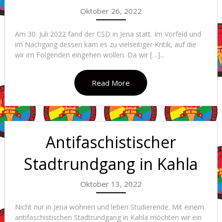
Oktober 26, 2022
Am 30. Juli 2022 fand der CSD in Jena statt. Im Vorfeld und
im Nachgang dessen kam es zu vielseitiger Kritik, auf die
wir im Folgenden eingehen wollen. Da wir […]...
Read More
Antifaschistischer
Stadtrundgang in Kahla
Oktober 13, 2022
Nicht nur in Jena wohnen und leben Studierende. Mit einem
antifaschistischen Stadtrundgang in Kahla möchten wir ein