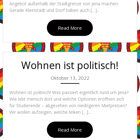
Angebot außerhalb der Stadtgrenze von Jena machen.
Gerade Kleinstadt und Dorf haben auch […]...
Read More
Wohnen ist politisch!
Oktober 13, 2022
Wohnen ist politisch! Was passiert eigentlich rund um Jena?
Wie lebt mensch dort und welche Optionen eröffnen sich
für Studierende – abgesehen von niedrigeren Mietpreisen?
Wir wollen aufzeigen, welche linken […]...
Read More